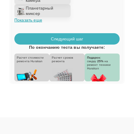
камера
Планетарный
миксер
Показать еще
Следующий шаг
По окончанию теста вы получаете:
Расчет стоимости
Расчет сроков
Подарок:
ремонта Hurakan
ремонта
скидку
25%
на
ремонт техники
Hurakan