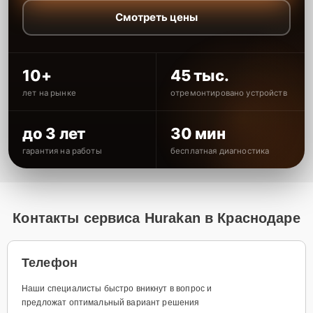
Смотреть цены
10+
45 тыс.
лет на рынке
отремонтировано устройств
до 3 лет
30 мин
гарантия на работы
бесплатная диагностика
Контакты сервиса Hurakan в Краснодаре
Телефон
Наши специалисты быстро вникнут в вопрос и
предложат оптимальный вариант решения