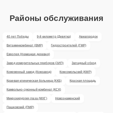
Районы обслуживания
40 лет Победы
9-й километр (Девятка)
Авиагородок
Витаминкомбинат (ВМР)
Гидростроителей (ГМР)
Европея (Немецкая деревня)
Завод измерительных приборов (ЗИП)
Западный обход
Кожевенный завод (Кожзавод)
Комсомольский (КМР)
Краевая клиническая больница (ККБ)
Красная площадь
Камвольно-суконный комбинат (КСК)
Микрохирургия глаза (МХГ)
Новознаменский
Пашковский (ПМР)