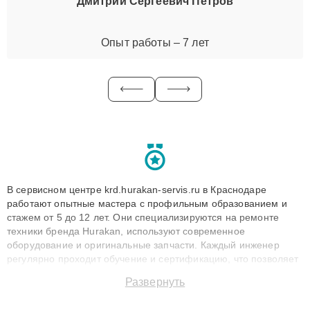
Дмитрий Сергеевич Петров
Опыт работы – 7 лет
В сервисном центре krd.hurakan-servis.ru в Краснодаре
работают опытные мастера с профильным образованием и
стажем от 5 до 12 лет. Они специализируются на ремонте
техники бренда Hurakan, используют современное
оборудование и оригинальные запчасти. Каждый инженер
регулярно проходит обучение и сертификацию, что позволяет
быстро и точноdiagnostikировать поломки и восстанавливать
Развернуть
технику с сохранением гарантии до 3 лет. Наши мастера
решают сложные случаи: от замены матриц и материнских