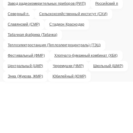
Завод радиоизмерительных приборов (РИП)
Российский п
Северный п.
Сельскохозяйственный институт (СХИ)
Славянский (СМР)
Стадион Краснодар
Табачная фабрика (Табачка)
Теплоэлектростанция (Теплоэлектроцентраль) (ТЭЦ)
Фестивальный (ФМР)
Хлопчато-бумажный комбинат (ХБК)
Центральный (ЦМР)
Черемушки (ЧМР)
Школьный (ШМР)
Энка (Жукова, ЖМР)
Юбилейный (ЮМР)