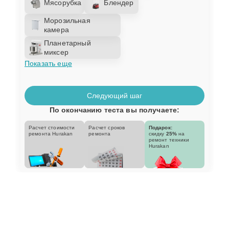
Мясорубка
Блендер
Морозильная
камера
Планетарный
миксер
Показать еще
Следующий шаг
По окончанию теста вы получаете:
Расчет стоимости
Расчет сроков
Подарок:
ремонта Hurakan
ремонта
скидку
25%
на
ремонт техники
Hurakan