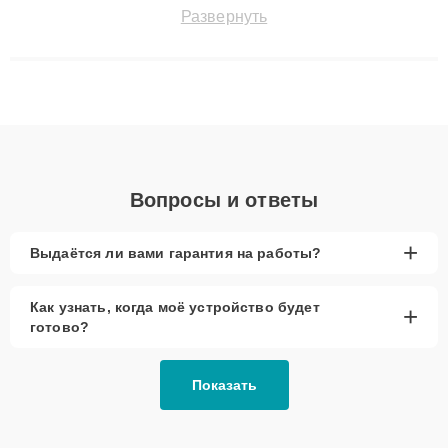
быстро и точноdiagnostikировать поломки и восстанавливать
Развернуть
технику с сохранением гарантии до 3 лет. Наши мастера
решают сложные случаи: от замены матриц и материнских
плат до ремонта после залития и восстановления данных.
Благодаря высокой квалификации и ответственному подходу
клиенты получают быстрый, качественный ремонт и понятные
объяснения по результатам диагностики.
Вопросы и ответы
+
Выдаётся ли вами гарантия на работы?
Как узнать, когда моё устройство будет
+
готово?
Показать