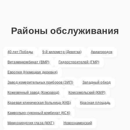
Районы обслуживания
40 лет Победы
9-й километр (Девятка)
Авиагородок
Витаминкомбинат (ВМР)
Гидростроителей (ГМР)
Европея (Немецкая деревня)
Завод измерительных приборов (ЗИП)
Западный обход
Кожевенный завод (Кожзавод)
Комсомольский (КМР)
Краевая клиническая больница (ККБ)
Красная площадь
Камвольно-суконный комбинат (КСК)
Микрохирургия глаза (МХГ)
Новознаменский