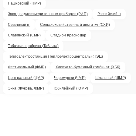
Пашковский (ПМР)
Завод радиоизмерительных приборов (РИП)
Российский п
Северный п.
Сельскохозяйственный институт (СХИ)
Славянский (СМР)
Стадион Краснодар
Табачная фабрика (Табачка)
Теплоэлектростанция (Теплоэлектроцентраль) (ТЭЦ)
Фестивальный (ФМР)
Хлопчато-бумажный комбинат (ХБК)
Центральный (ЦМР)
Черемушки (ЧМР)
Школьный (ШМР)
Энка (Жукова, ЖМР)
Юбилейный (ЮМР)