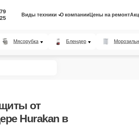
-79
Виды техники
О компании
Цены на ремонт
Ак
-25
Мясорубка
Блендер
Морозильн
ащиты от
ере Hurakan в