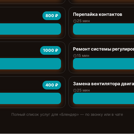
Перепайка контактов
800 ₽
25 мин
Ремонт системы регулиро
1000 ₽
15 мин
Замена вентилятора двиг
400 ₽
25 мин
Полный список услуг для «
Блендер
» — по звонку или в чате