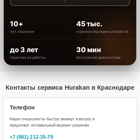
10+
45 тыс.
лет на рынке
отремонтировано устройств
до 3 лет
30 мин
гарантия на работы
бесплатная диагностика
Контакты сервиса Hurakan в Краснодаре
Телефон
Наши специалисты быстро вникнут в вопрос и
предложат оптимальный вариант решения
+7 (861) 212-35-79