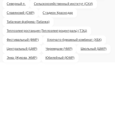
Северный п.
Сельскохозяйственный институт (СХИ)
Славянский (СМР)
Стадион Краснодар
Табачная фабрика (Табачка)
Теплоэлектростанция (Теплоэлектроцентраль) (ТЭЦ)
Фестивальный (ФМР)
Хлопчато-бумажный комбинат (ХБК)
Центральный (ЦМР)
Черемушки (ЧМР)
Школьный (ШМР)
Энка (Жукова, ЖМР)
Юбилейный (ЮМР)