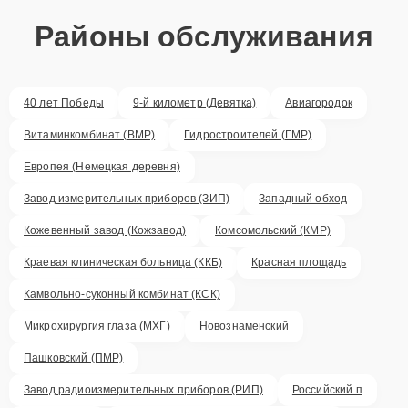
Районы обслуживания
40 лет Победы
9-й километр (Девятка)
Авиагородок
Витаминкомбинат (ВМР)
Гидростроителей (ГМР)
Европея (Немецкая деревня)
Завод измерительных приборов (ЗИП)
Западный обход
Кожевенный завод (Кожзавод)
Комсомольский (КМР)
Краевая клиническая больница (ККБ)
Красная площадь
Камвольно-суконный комбинат (КСК)
Микрохирургия глаза (МХГ)
Новознаменский
Пашковский (ПМР)
Завод радиоизмерительных приборов (РИП)
Российский п