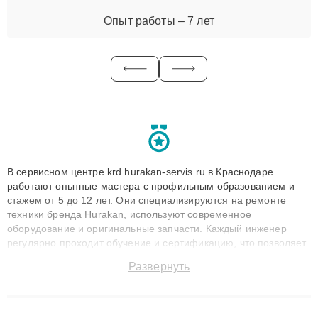
Опыт работы – 7 лет
В сервисном центре krd.hurakan-servis.ru в Краснодаре
работают опытные мастера с профильным образованием и
стажем от 5 до 12 лет. Они специализируются на ремонте
техники бренда Hurakan, используют современное
оборудование и оригинальные запчасти. Каждый инженер
регулярно проходит обучение и сертификацию, что позволяет
быстро и точноdiagnostikировать поломки и восстанавливать
Развернуть
технику с сохранением гарантии до 3 лет. Наши мастера
решают сложные случаи: от замены матриц и материнских
плат до ремонта после залития и восстановления данных.
Благодаря высокой квалификации и ответственному подходу