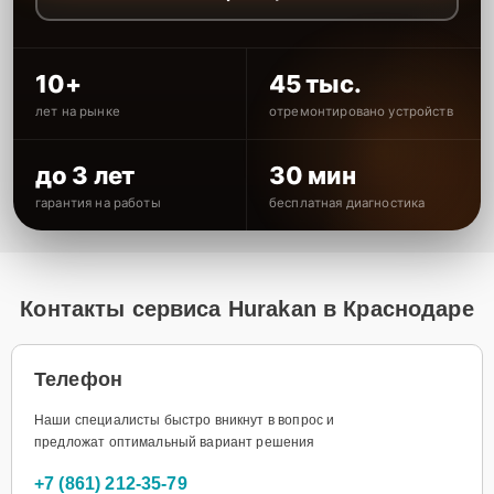
10+
45 тыс.
лет на рынке
отремонтировано устройств
до 3 лет
30 мин
гарантия на работы
бесплатная диагностика
Контакты сервиса Hurakan в Краснодаре
Телефон
Наши специалисты быстро вникнут в вопрос и
предложат оптимальный вариант решения
+7 (861) 212-35-79