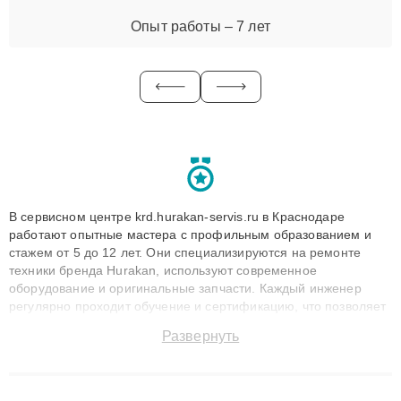
Опыт работы – 7 лет
В сервисном центре krd.hurakan-servis.ru в Краснодаре
работают опытные мастера с профильным образованием и
стажем от 5 до 12 лет. Они специализируются на ремонте
техники бренда Hurakan, используют современное
оборудование и оригинальные запчасти. Каждый инженер
регулярно проходит обучение и сертификацию, что позволяет
быстро и точноdiagnostikировать поломки и восстанавливать
Развернуть
технику с сохранением гарантии до 3 лет. Наши мастера
решают сложные случаи: от замены матриц и материнских
плат до ремонта после залития и восстановления данных.
Благодаря высокой квалификации и ответственному подходу