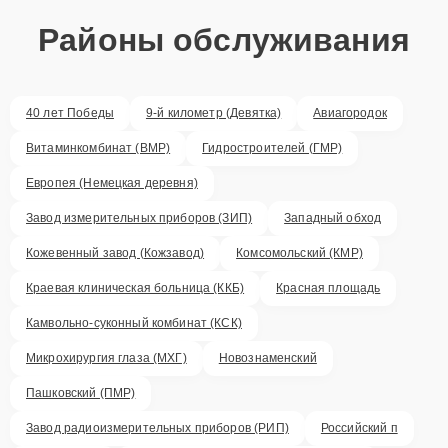
Районы обслуживания
40 лет Победы
9-й километр (Девятка)
Авиагородок
Витаминкомбинат (ВМР)
Гидростроителей (ГМР)
Европея (Немецкая деревня)
Завод измерительных приборов (ЗИП)
Западный обход
Кожевенный завод (Кожзавод)
Комсомольский (КМР)
Краевая клиническая больница (ККБ)
Красная площадь
Камвольно-суконный комбинат (КСК)
Микрохирургия глаза (МХГ)
Новознаменский
Пашковский (ПМР)
Завод радиоизмерительных приборов (РИП)
Российский п