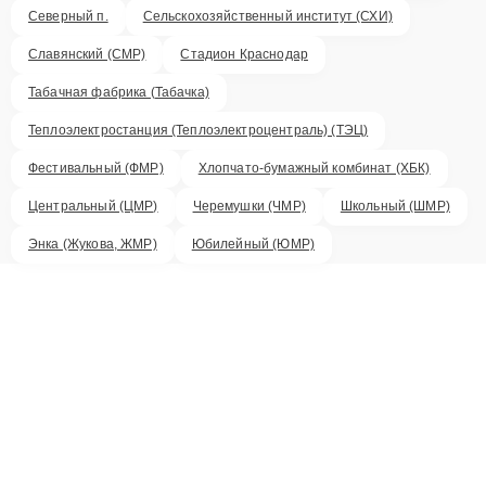
Северный п.
Сельскохозяйственный институт (СХИ)
Славянский (СМР)
Стадион Краснодар
Табачная фабрика (Табачка)
Теплоэлектростанция (Теплоэлектроцентраль) (ТЭЦ)
Фестивальный (ФМР)
Хлопчато-бумажный комбинат (ХБК)
Центральный (ЦМР)
Черемушки (ЧМР)
Школьный (ШМР)
Энка (Жукова, ЖМР)
Юбилейный (ЮМР)