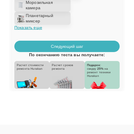
Морозильная
камера
Планетарный
миксер
Показать еще
Следующий шаг
По окончанию теста вы получаете:
Расчет стоимости
Расчет сроков
Подарок:
ремонта Hurakan
ремонта
скидку
25%
на
ремонт техники
Hurakan