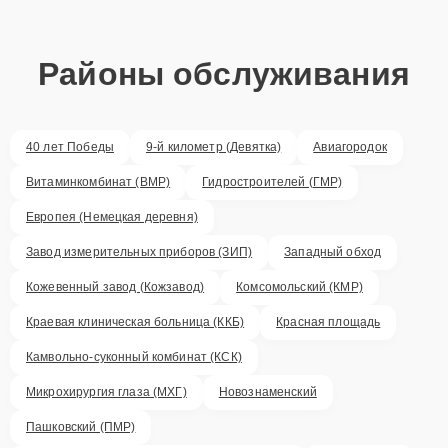
Районы обслуживания
40 лет Победы
9-й километр (Девятка)
Авиагородок
Витаминкомбинат (ВМР)
Гидростроителей (ГМР)
Европея (Немецкая деревня)
Завод измерительных приборов (ЗИП)
Западный обход
Кожевенный завод (Кожзавод)
Комсомольский (КМР)
Краевая клиническая больница (ККБ)
Красная площадь
Камвольно-суконный комбинат (КСК)
Микрохирургия глаза (МХГ)
Новознаменский
Пашковский (ПМР)