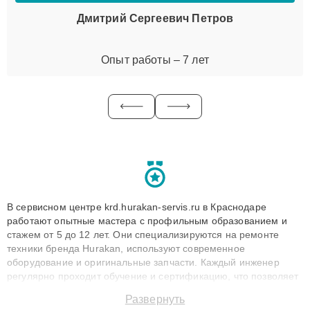
Дмитрий Сергеевич Петров
Опыт работы – 7 лет
В сервисном центре krd.hurakan-servis.ru в Краснодаре
работают опытные мастера с профильным образованием и
стажем от 5 до 12 лет. Они специализируются на ремонте
техники бренда Hurakan, используют современное
оборудование и оригинальные запчасти. Каждый инженер
регулярно проходит обучение и сертификацию, что позволяет
быстро и точноdiagnostikировать поломки и восстанавливать
Развернуть
технику с сохранением гарантии до 3 лет. Наши мастера