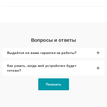
решают сложные случаи: от замены матриц и материнских
плат до ремонта после залития и восстановления данных.
Благодаря высокой квалификации и ответственному подходу
клиенты получают быстрый, качественный ремонт и понятные
объяснения по результатам диагностики.
Вопросы и ответы
+
Выдаётся ли вами гарантия на работы?
Как узнать, когда моё устройство будет
+
готово?
Показать