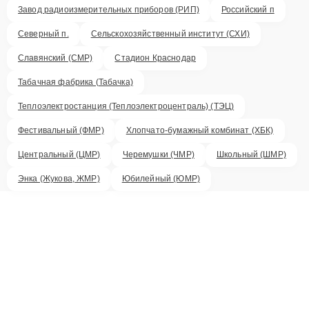
Завод радиоизмерительных приборов (РИП)
Российский п
Северный п.
Сельскохозяйственный институт (СХИ)
Славянский (СМР)
Стадион Краснодар
Табачная фабрика (Табачка)
Теплоэлектростанция (Теплоэлектроцентраль) (ТЭЦ)
Фестивальный (ФМР)
Хлопчато-бумажный комбинат (ХБК)
Центральный (ЦМР)
Черемушки (ЧМР)
Школьный (ШМР)
Энка (Жукова, ЖМР)
Юбилейный (ЮМР)