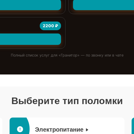
2200 ₽
Полный список услуг для «
Гранитор
» — по звонку или в чате
Выберите тип поломки
Электропитание