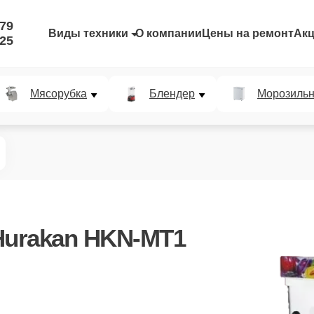
-79
Виды техники
О компании
Цены на ремонт
Ак
-25
Мясорубка
Блендер
Морозильн
Hurakan HKN-MT1