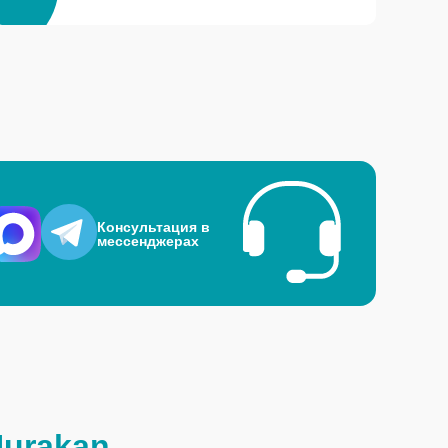
Консультация в
мессенджерах
Hurakan