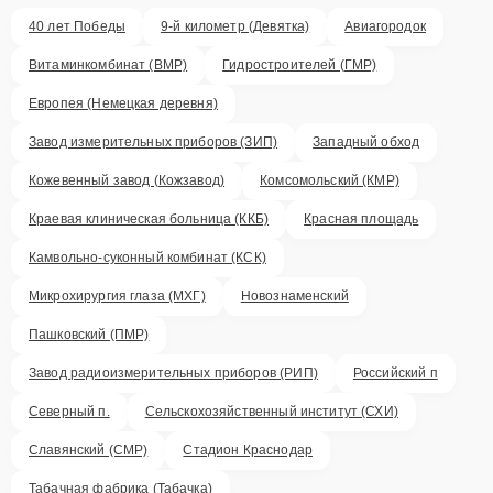
40 лет Победы
9-й километр (Девятка)
Авиагородок
Витаминкомбинат (ВМР)
Гидростроителей (ГМР)
Европея (Немецкая деревня)
Завод измерительных приборов (ЗИП)
Западный обход
Кожевенный завод (Кожзавод)
Комсомольский (КМР)
Краевая клиническая больница (ККБ)
Красная площадь
Камвольно-суконный комбинат (КСК)
Микрохирургия глаза (МХГ)
Новознаменский
Пашковский (ПМР)
Завод радиоизмерительных приборов (РИП)
Российский п
Северный п.
Сельскохозяйственный институт (СХИ)
Славянский (СМР)
Стадион Краснодар
Табачная фабрика (Табачка)