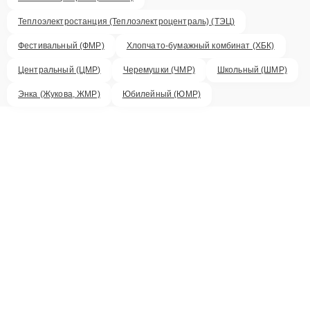
Теплоэлектростанция (Теплоэлектроцентраль) (ТЭЦ)
Фестивальный (ФМР)
Хлопчато-бумажный комбинат (ХБК)
Центральный (ЦМР)
Черемушки (ЧМР)
Школьный (ШМР)
Энка (Жукова, ЖМР)
Юбилейный (ЮМР)