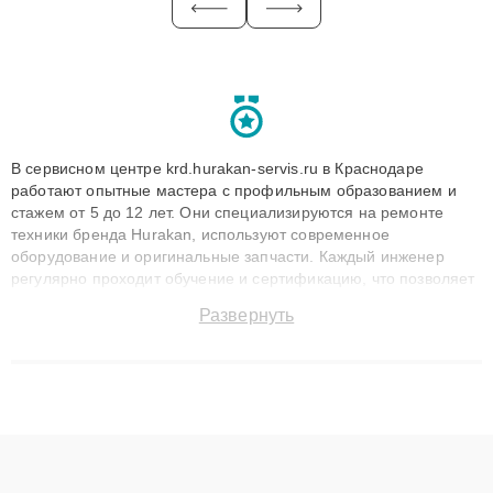
В сервисном центре krd.hurakan-servis.ru в Краснодаре
работают опытные мастера с профильным образованием и
стажем от 5 до 12 лет. Они специализируются на ремонте
техники бренда Hurakan, используют современное
оборудование и оригинальные запчасти. Каждый инженер
регулярно проходит обучение и сертификацию, что позволяет
быстро и точноdiagnostikировать поломки и восстанавливать
Развернуть
технику с сохранением гарантии до 3 лет. Наши мастера
решают сложные случаи: от замены матриц и материнских
плат до ремонта после залития и восстановления данных.
Благодаря высокой квалификации и ответственному подходу
клиенты получают быстрый, качественный ремонт и понятные
объяснения по результатам диагностики.