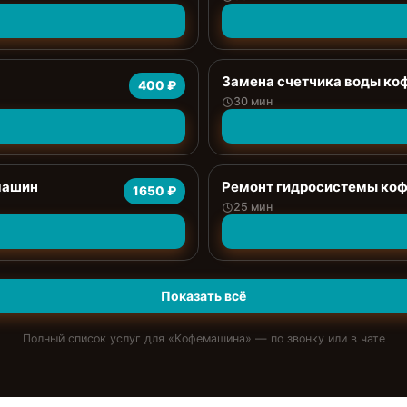
Замена счетчика воды к
400 ₽
30 мин
машин
Ремонт гидросистемы ко
1650 ₽
25 мин
Показать всё
Полный список услуг для «
Кофемашина
» — по звонку или в чате