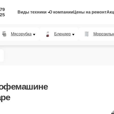
-79
Виды техники
О компании
Цены на ремонт
Ак
-25
Мясорубка
Блендер
Морозильн
кофемашине
аре