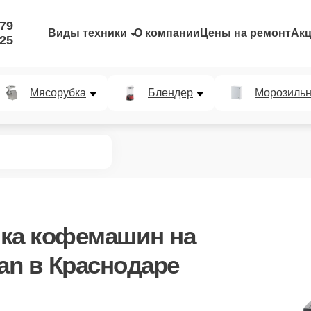
-79
Виды техники
О компании
Цены на ремонт
Ак
-25
Мясорубка
Блендер
Морозильн
ика кофемашин
на
n в Краснодаре