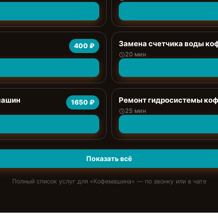
Замена счетчика воды к
400 ₽
20 мин
машин
Ремонт гидросистемы ко
1650 ₽
25 мин
Показать всё
Полный список услуг для «
Кофемашина
» — по звонку или в чате