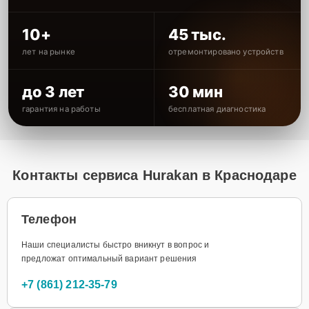
10+
45 тыс.
лет на рынке
отремонтировано устройств
до 3 лет
30 мин
гарантия на работы
бесплатная диагностика
Контакты сервиса Hurakan в Краснодаре
Телефон
Наши специалисты быстро вникнут в вопрос и
предложат оптимальный вариант решения
+7 (861) 212-35-79