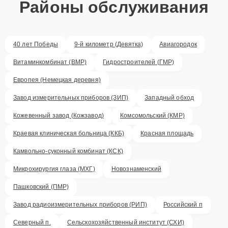
Районы обслуживания
40 лет Победы
9-й километр (Девятка)
Авиагородок
Витаминкомбинат (ВМР)
Гидростроителей (ГМР)
Европея (Немецкая деревня)
Завод измерительных приборов (ЗИП)
Западный обход
Кожевенный завод (Кожзавод)
Комсомольский (КМР)
Краевая клиническая больница (ККБ)
Красная площадь
Камвольно-суконный комбинат (КСК)
Микрохирургия глаза (МХГ)
Новознаменский
Пашковский (ПМР)
Завод радиоизмерительных приборов (РИП)
Российский п
Северный п.
Сельскохозяйственный институт (СХИ)