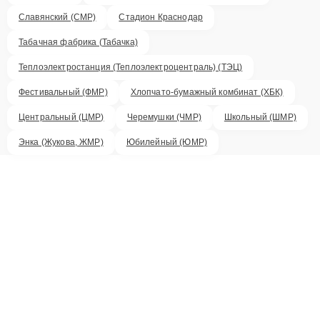
Славянский (СМР)
Стадион Краснодар
Табачная фабрика (Табачка)
Теплоэлектростанция (Теплоэлектроцентраль) (ТЭЦ)
Фестивальный (ФМР)
Хлопчато-бумажный комбинат (ХБК)
Центральный (ЦМР)
Черемушки (ЧМР)
Школьный (ШМР)
Энка (Жукова, ЖМР)
Юбилейный (ЮМР)