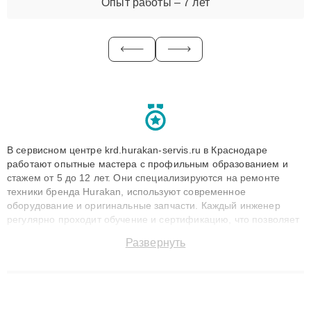
Опыт работы – 7 лет
В сервисном центре krd.hurakan-servis.ru в Краснодаре
работают опытные мастера с профильным образованием и
стажем от 5 до 12 лет. Они специализируются на ремонте
техники бренда Hurakan, используют современное
оборудование и оригинальные запчасти. Каждый инженер
регулярно проходит обучение и сертификацию, что позволяет
быстро и точноdiagnostikировать поломки и восстанавливать
Развернуть
технику с сохранением гарантии до 3 лет. Наши мастера
решают сложные случаи: от замены матриц и материнских
плат до ремонта после залития и восстановления данных.
Благодаря высокой квалификации и ответственному подходу
клиенты получают быстрый, качественный ремонт и понятные