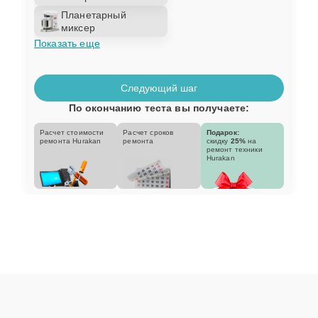
Планетарный
миксер
Показать еще
Следующий шаг
По окончанию теста вы получаете:
Расчет стоимости
Расчет сроков
Подарок:
ремонта Hurakan
ремонта
скидку
25%
на
ремонт техники
Hurakan