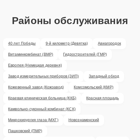
Районы обслуживания
40 лет Победы
9-й километр (Девятка)
Авиагородок
Витаминкомбинат (ВМР)
Гидростроителей (ГМР)
Европея (Немецкая деревня)
Завод измерительных приборов (ЗИП)
Западный обход
Кожевенный завод (Кожзавод)
Комсомольский (КМР)
Краевая клиническая больница (ККБ)
Красная площадь
Камвольно-суконный комбинат (КСК)
Микрохирургия глаза (МХГ)
Новознаменский
Пашковский (ПМР)