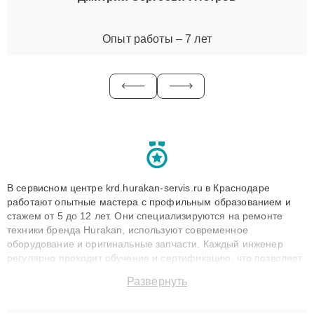
Опыт работы – 7 лет
В сервисном центре krd.hurakan-servis.ru в Краснодаре
работают опытные мастера с профильным образованием и
стажем от 5 до 12 лет. Они специализируются на ремонте
техники бренда Hurakan, используют современное
оборудование и оригинальные запчасти. Каждый инженер
регулярно проходит обучение и сертификацию, что позволяет
быстро и точноdiagnostikировать поломки и восстанавливать
Развернуть
технику с сохранением гарантии до 3 лет. Наши мастера
решают сложные случаи: от замены матриц и материнских
плат до ремонта после залития и восстановления данных.