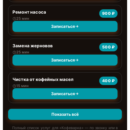
Ремонт насоса
900 ₽
25 мин
Записаться
Замена жерновов
500 ₽
25 мин
Записаться
Чистка от кофейных масел
400 ₽
15 мин
Записаться
Показать всё
Полный список услуг для «
Кофеварка
» — по звонку или в