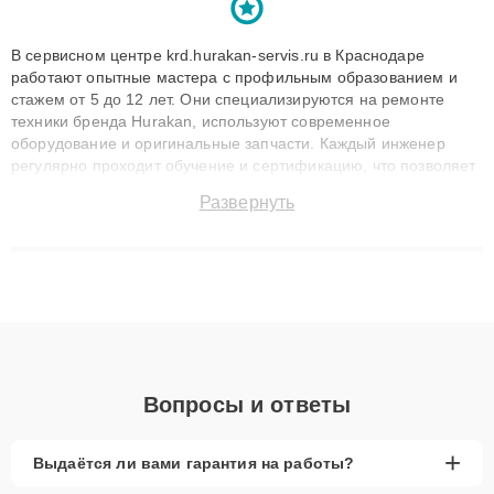
В сервисном центре krd.hurakan-servis.ru в Краснодаре
работают опытные мастера с профильным образованием и
стажем от 5 до 12 лет. Они специализируются на ремонте
техники бренда Hurakan, используют современное
оборудование и оригинальные запчасти. Каждый инженер
регулярно проходит обучение и сертификацию, что позволяет
быстро и точноdiagnostikировать поломки и восстанавливать
Развернуть
технику с сохранением гарантии до 3 лет. Наши мастера
решают сложные случаи: от замены матриц и материнских
плат до ремонта после залития и восстановления данных.
Благодаря высокой квалификации и ответственному подходу
клиенты получают быстрый, качественный ремонт и понятные
объяснения по результатам диагностики.
Вопросы и ответы
+
Выдаётся ли вами гарантия на работы?