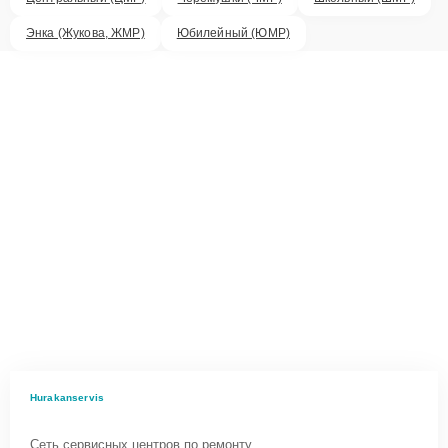
Энка (Жукова, ЖМР)
Юбилейный (ЮМР)
Hurakanservis
Сеть сервисных центров по ремонту