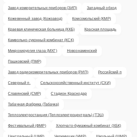
Завод измерительных приборов (ЗИП)
Западный обход
Кожевенный завод (Кожзавод)
Комсомольский (КМР)
Краевая клиническая больница (ККБ)
Красная площадь
Камвольно-суконный комбинат (КСК)
Микрохирургия глаза (МХГ)
Новознаменский
Пашковский (ПМР)
Завод радиоизмерительных приборов (РИП)
Российский п
Северный п.
Сельскохозяйственный институт (СХИ)
Славянский (СМР)
Стадион Краснодар
Табачная фабрика (Табачка)
Теплоэлектростанция (Теплоэлектроцентраль) (ТЭЦ)
Фестивальный (ФМР)
Хлопчато-бумажный комбинат (ХБК)
Центральный (ЦМР)
Черемушки (ЧМР)
Школьный (ШМР)