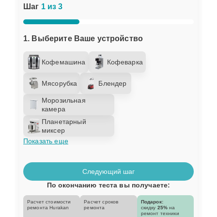
Шаг
1 из 3
1. Выберите Ваше устройство
Кофемашина
Кофеварка
Мясорубка
Блендер
Морозильная
камера
Планетарный
миксер
Показать еще
Следующий шаг
По окончанию теста вы получаете:
Расчет стоимости
Расчет сроков
Подарок:
ремонта Hurakan
ремонта
скидку
25%
на
ремонт техники