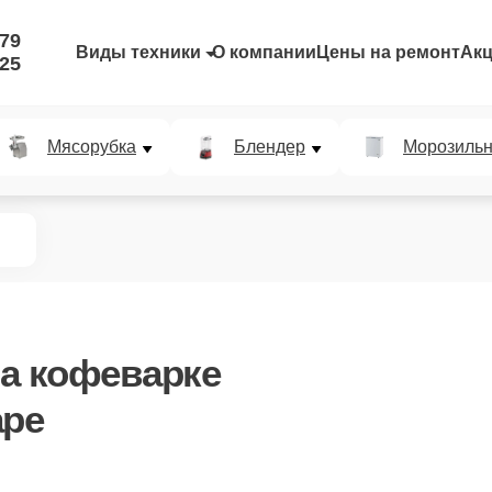
-79
Виды техники
О компании
Цены на ремонт
Ак
-25
Мясорубка
Блендер
Морозильн
а кофеварке
аре