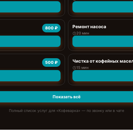
Ремонт насоса
800 ₽
20 мин
Чистка от кофейных масе
500 ₽
15 мин
Показать всё
Полный список услуг для «
Кофеварка
» — по звонку или в чате