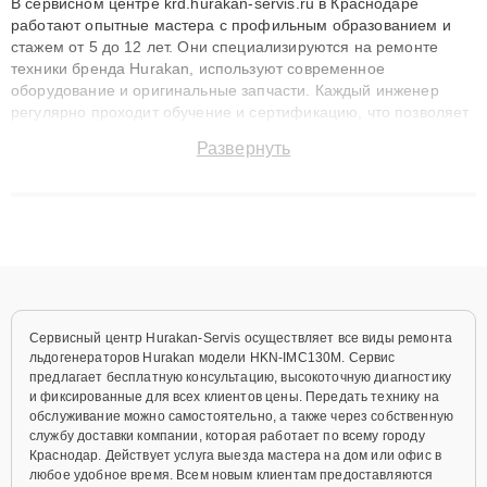
В сервисном центре krd.hurakan-servis.ru в Краснодаре
работают опытные мастера с профильным образованием и
стажем от 5 до 12 лет. Они специализируются на ремонте
техники бренда Hurakan, используют современное
оборудование и оригинальные запчасти. Каждый инженер
регулярно проходит обучение и сертификацию, что позволяет
быстро и точноdiagnostikировать поломки и восстанавливать
Развернуть
технику с сохранением гарантии до 3 лет. Наши мастера
решают сложные случаи: от замены матриц и материнских
плат до ремонта после залития и восстановления данных.
Благодаря высокой квалификации и ответственному подходу
клиенты получают быстрый, качественный ремонт и понятные
объяснения по результатам диагностики.
Сервисный центр Hurakan-Servis осуществляет все виды ремонта
льдогенераторов Hurakan модели HKN-IMC130M. Сервис
предлагает бесплатную консультацию, высокоточную диагностику
и фиксированные для всех клиентов цены. Передать технику на
обслуживание можно самостоятельно, а также через собственную
службу доставки компании, которая работает по всему городу
Краснодар. Действует услуга выезда мастера на дом или офис в
любое удобное время. Всем новым клиентам предоставляются