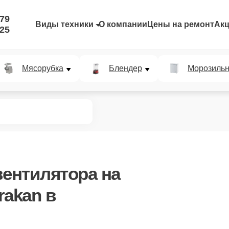
-79
Виды техники
О компании
Цены на ремонт
Ак
-25
Мясорубка
Блендер
Морозильн
вентилятора
на
rakan в