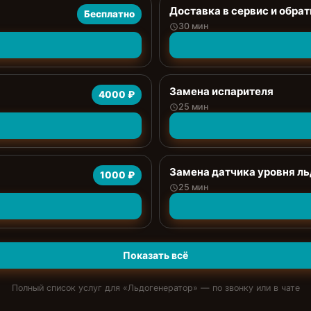
Доставка в сервис и обрат
Бесплатно
30 мин
Замена испарителя
4000 ₽
25 мин
Замена датчика уровня ль
1000 ₽
25 мин
Показать всё
Полный список услуг для «
Льдогенератор
» — по звонку или в чате