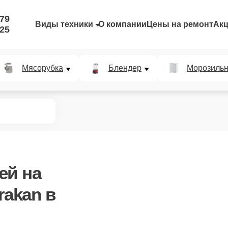
-79
Виды техники
О компании
Цены на ремонт
Ак
-25
Мясорубка
Блендер
Морозильн
ей
на
rakan в