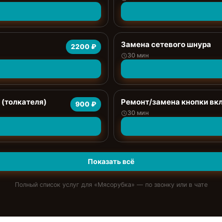
Замена сетевого шнура
2200 ₽
30 мин
 (толкателя)
Ремонт/замена кнопки вк
900 ₽
30 мин
Показать всё
Полный список услуг для «
Мясорубка
» — по звонку или в чате