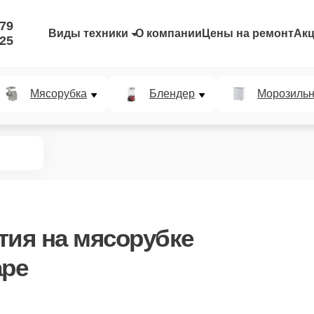
-79
Виды техники
О компании
Цены на ремонт
Ак
-25
Мясорубка
Блендер
Морозильн
тия
на мясорубке
аре