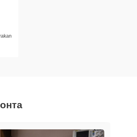
rakan
монта