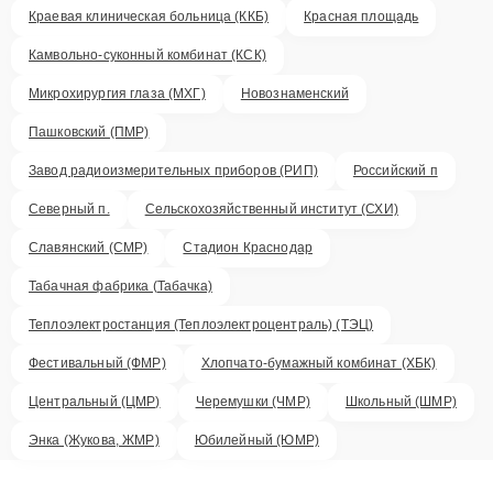
Краевая клиническая больница (ККБ)
Красная площадь
Камвольно-суконный комбинат (КСК)
Микрохирургия глаза (МХГ)
Новознаменский
Пашковский (ПМР)
Завод радиоизмерительных приборов (РИП)
Российский п
Северный п.
Сельскохозяйственный институт (СХИ)
Славянский (СМР)
Стадион Краснодар
Табачная фабрика (Табачка)
Теплоэлектростанция (Теплоэлектроцентраль) (ТЭЦ)
Фестивальный (ФМР)
Хлопчато-бумажный комбинат (ХБК)
Центральный (ЦМР)
Черемушки (ЧМР)
Школьный (ШМР)
Энка (Жукова, ЖМР)
Юбилейный (ЮМР)