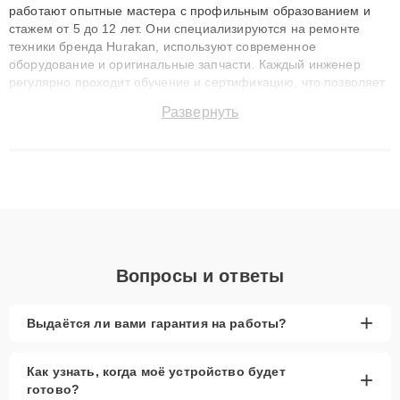
работают опытные мастера с профильным образованием и
стажем от 5 до 12 лет. Они специализируются на ремонте
техники бренда Hurakan, используют современное
оборудование и оригинальные запчасти. Каждый инженер
регулярно проходит обучение и сертификацию, что позволяет
быстро и точноdiagnostikировать поломки и восстанавливать
Развернуть
технику с сохранением гарантии до 3 лет. Наши мастера
решают сложные случаи: от замены матриц и материнских
плат до ремонта после залития и восстановления данных.
Благодаря высокой квалификации и ответственному подходу
клиенты получают быстрый, качественный ремонт и понятные
объяснения по результатам диагностики.
Вопросы и ответы
+
Выдаётся ли вами гарантия на работы?
Как узнать, когда моё устройство будет
+
готово?