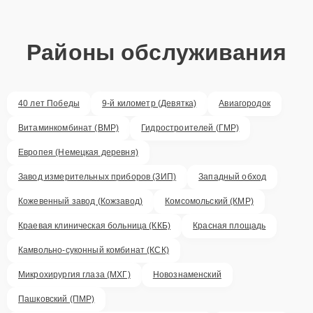
Районы обслуживания
40 лет Победы
9-й километр (Девятка)
Авиагородок
Витаминкомбинат (ВМР)
Гидростроителей (ГМР)
Европея (Немецкая деревня)
Завод измерительных приборов (ЗИП)
Западный обход
Кожевенный завод (Кожзавод)
Комсомольский (КМР)
Краевая клиническая больница (ККБ)
Красная площадь
Камвольно-суконный комбинат (КСК)
Микрохирургия глаза (МХГ)
Новознаменский
Пашковский (ПМР)