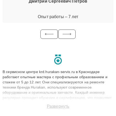
Дмитрий Сергеевич Петров
Опыт работы – 7 лет
В сервисном центре krd.hurakan-servis.ru в Краснодаре
работают опытные мастера с профильным образованием и
стажем от 5 до 12 лет. Они специализируются на ремонте
техники бренда Hurakan, используют современное
оборудование и оригинальные запчасти. Каждый инженер
регулярно проходит обучение и сертификацию, что позволяет
быстро и точноdiagnostikировать поломки и восстанавливать
Развернуть
технику с сохранением гарантии до 3 лет. Наши мастера
решают сложные случаи: от замены матриц и материнских