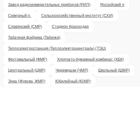
Завод радиоизмерительных приборов (РИП)
Российский п
Северный п.
Сельскохозяйственный институт (СХИ)
Славянский (СМР)
Стадион Краснодар
Табачная фабрика (Табачка)
Теплоэлектростанция (Теплоэлектроцентраль) (ТЭЦ)
Фестивальный (ФМР)
Хлопчато-бумажный комбинат (ХБК)
Центральный (ЦМР)
Черемушки (ЧМР)
Школьный (ШМР)
Энка (Жукова, ЖМР)
Юбилейный (ЮМР)