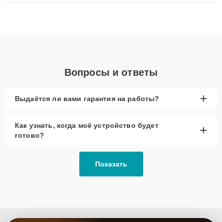
плат до ремонта после залития и восстановления данных.
Благодаря высокой квалификации и ответственному подходу
клиенты получают быстрый, качественный ремонт и понятные
объяснения по результатам диагностики.
Вопросы и ответы
+
Выдаётся ли вами гарантия на работы?
Как узнать, когда моё устройство будет
+
готово?
Показать