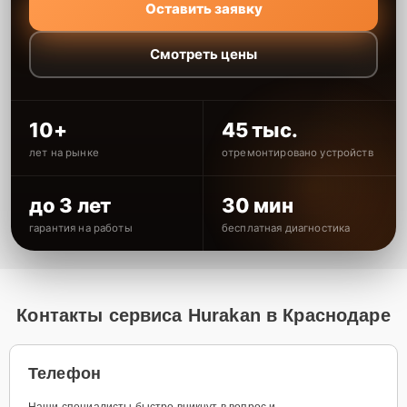
Оставить заявку
Смотреть цены
10+
45 тыс.
лет на рынке
отремонтировано устройств
до 3 лет
30 мин
гарантия на работы
бесплатная диагностика
Контакты сервиса Hurakan в Краснодаре
Телефон
Наши специалисты быстро вникнут в вопрос и