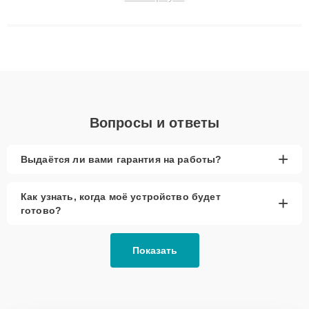
технику с сохранением гарантии до 3 лет. Наши мастера
решают сложные случаи: от замены матриц и материнских
плат до ремонта после залития и восстановления данных.
Благодаря высокой квалификации и ответственному подходу
клиенты получают быстрый, качественный ремонт и понятные
объяснения по результатам диагностики.
Вопросы и ответы
+
Выдаётся ли вами гарантия на работы?
Как узнать, когда моё устройство будет
+
готово?
Показать