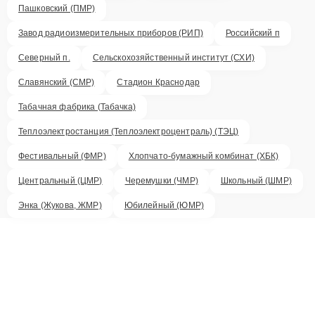
Пашковский (ПМР)
Завод радиоизмерительных приборов (РИП)
Российский п
Северный п.
Сельскохозяйственный институт (СХИ)
Славянский (СМР)
Стадион Краснодар
Табачная фабрика (Табачка)
Теплоэлектростанция (Теплоэлектроцентраль) (ТЭЦ)
Фестивальный (ФМР)
Хлопчато-бумажный комбинат (ХБК)
Центральный (ЦМР)
Черемушки (ЧМР)
Школьный (ШМР)
Энка (Жукова, ЖМР)
Юбилейный (ЮМР)