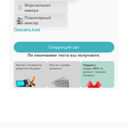
Морозильная
камера
Планетарный
миксер
Показать еще
Следующий шаг
По окончанию теста вы получаете:
Расчет стоимости
Расчет сроков
Подарок:
ремонта Hurakan
ремонта
скидку
25%
на
ремонт техники
Hurakan