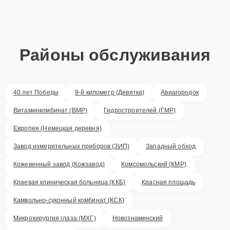
Районы обслуживания
40 лет Победы
9-й километр (Девятка)
Авиагородок
Витаминкомбинат (ВМР)
Гидростроителей (ГМР)
Европея (Немецкая деревня)
Завод измерительных приборов (ЗИП)
Западный обход
Кожевенный завод (Кожзавод)
Комсомольский (КМР)
Краевая клиническая больница (ККБ)
Красная площадь
Камвольно-суконный комбинат (КСК)
Микрохирургия глаза (МХГ)
Новознаменский