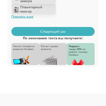
камера
Планетарный
миксер
Показать еще
Следующий шаг
По окончанию теста вы получаете:
Расчет стоимости
Расчет сроков
Подарок:
ремонта Hurakan
ремонта
скидку
25%
на
ремонт техники
Hurakan