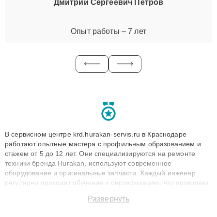
Дмитрий Сергеевич Петров
Опыт работы – 7 лет
В сервисном центре krd.hurakan-servis.ru в Краснодаре
работают опытные мастера с профильным образованием и
стажем от 5 до 12 лет. Они специализируются на ремонте
техники бренда Hurakan, используют современное
оборудование и оригинальные запчасти. Каждый инженер
регулярно проходит обучение и сертификацию, что позволяет
быстро и точноdiagnostikировать поломки и восстанавливать
Развернуть
технику с сохранением гарантии до 3 лет. Наши мастера
решают сложные случаи: от замены матриц и материнских