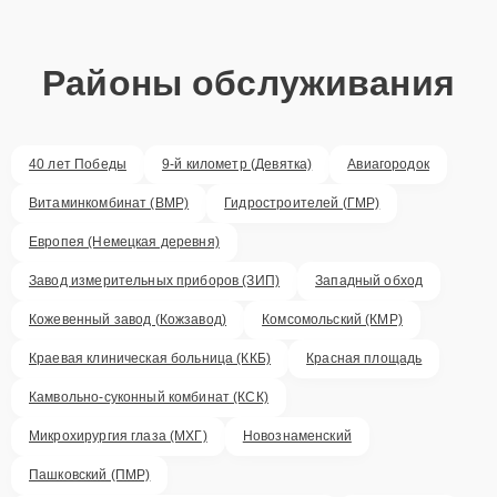
Районы обслуживания
40 лет Победы
9-й километр (Девятка)
Авиагородок
Витаминкомбинат (ВМР)
Гидростроителей (ГМР)
Европея (Немецкая деревня)
Завод измерительных приборов (ЗИП)
Западный обход
Кожевенный завод (Кожзавод)
Комсомольский (КМР)
Краевая клиническая больница (ККБ)
Красная площадь
Камвольно-суконный комбинат (КСК)
Микрохирургия глаза (МХГ)
Новознаменский
Пашковский (ПМР)