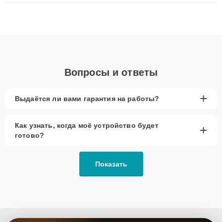
плат до ремонта после залития и восстановления данных.
Благодаря высокой квалификации и ответственному подходу
клиенты получают быстрый, качественный ремонт и понятные
объяснения по результатам диагностики.
Вопросы и ответы
+
Выдаётся ли вами гарантия на работы?
Как узнать, когда моё устройство будет
+
готово?
Показать