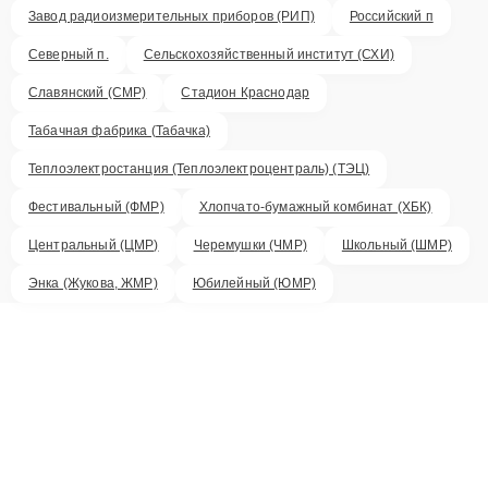
Завод радиоизмерительных приборов (РИП)
Российский п
Северный п.
Сельскохозяйственный институт (СХИ)
Славянский (СМР)
Стадион Краснодар
Табачная фабрика (Табачка)
Теплоэлектростанция (Теплоэлектроцентраль) (ТЭЦ)
Фестивальный (ФМР)
Хлопчато-бумажный комбинат (ХБК)
Центральный (ЦМР)
Черемушки (ЧМР)
Школьный (ШМР)
Энка (Жукова, ЖМР)
Юбилейный (ЮМР)