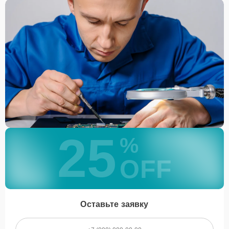
передать аппарат курьеру службы доставки,
дождаться результатов диагностики и принять
решение.
Дождаться оповещения о готовности и забрать
устройство самостоятельно или воспользоваться
курьерской доставкой.
При необходимости клиент может воспользоваться услугой
вызова мастера для проведения диагностики и ремонта в
желаемом месте и удобное время.
Какие предоставляются
25
гарантии
%
OFF
Каждому клиенту предоставляется гарантия сервиса, которая
распространяется на все виды ремонта, а также на все
используемые запчасти. Гарантия включает в себя срочную
обработку гарантийных случаев и постгарантийное обслуживание.
При гарантийном случае наш сервис установит новые запчасти и
Оставьте заявку
обновит программное обеспечение совершенно бесплатно. Более
подробную информацию можно получить в разделе
Гарантии
.