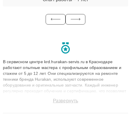
В сервисном центре krd.hurakan-servis.ru в Краснодаре
работают опытные мастера с профильным образованием и
стажем от 5 до 12 лет. Они специализируются на ремонте
техники бренда Hurakan, используют современное
оборудование и оригинальные запчасти. Каждый инженер
регулярно проходит обучение и сертификацию, что позволяет
быстро и точноdiagnostikировать поломки и восстанавливать
Развернуть
технику с сохранением гарантии до 3 лет. Наши мастера
решают сложные случаи: от замены матриц и материнских
плат до ремонта после залития и восстановления данных.
Благодаря высокой квалификации и ответственному подходу
клиенты получают быстрый, качественный ремонт и понятные