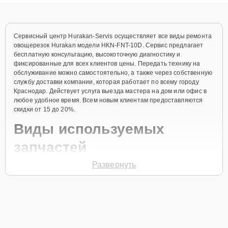
объяснения по результатам диагностики.
Сервисный центр Hurakan-Servis осуществляет все виды ремонта
овощерезок Hurakan модели HKN-FNT-10D. Сервис предлагает
бесплатную консультацию, высокоточную диагностику и
фиксированные для всех клиентов цены. Передать технику на
обслуживание можно самостоятельно, а также через собственную
службу доставки компании, которая работает по всему городу
Краснодар. Действует услуга выезда мастера на дом или офис в
любое удобное время. Всем новым клиентам предоставляются
скидки от 15 до 20%.
Виды используемых
запчастей
Развернуть
Для ремонта овощерезки модели HKN-FNT-10D предлагаются как
оригинальные комплектующие бренда Hurakan, так и
качественные аналоги фирменных деталей. Выбор варианта
запчастей или качества аналогичных комплектующих всегда
остается за клиентом.
Как определиться с выбором запчастей: