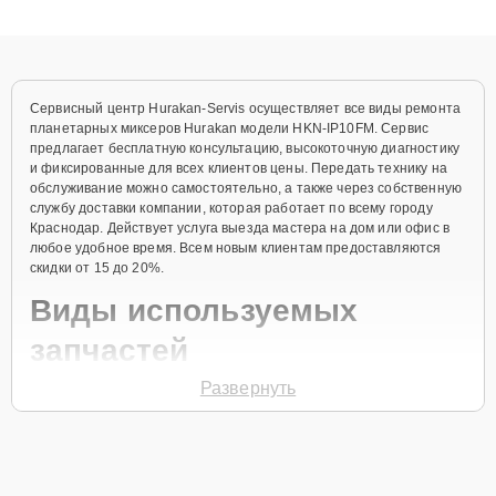
клиенты получают быстрый, качественный ремонт и понятные
объяснения по результатам диагностики.
Сервисный центр Hurakan-Servis осуществляет все виды ремонта
планетарных миксеров Hurakan модели HKN-IP10FM. Сервис
предлагает бесплатную консультацию, высокоточную диагностику
и фиксированные для всех клиентов цены. Передать технику на
обслуживание можно самостоятельно, а также через собственную
службу доставки компании, которая работает по всему городу
Краснодар. Действует услуга выезда мастера на дом или офис в
любое удобное время. Всем новым клиентам предоставляются
скидки от 15 до 20%.
Виды используемых
запчастей
Развернуть
Для ремонта планетарного миксера модели HKN-IP10FM
предлагаются как оригинальные комплектующие бренда Hurakan,
так и качественные аналоги фирменных деталей. Выбор варианта
запчастей или качества аналогичных комплектующих всегда
остается за клиентом.