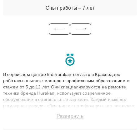
Опыт работы – 7 лет
В сервисном центре krd.hurakan-servis.ru в Краснодаре
работают опытные мастера с профильным образованием и
стажем от 5 до 12 лет. Они специализируются на ремонте
техники бренда Hurakan, используют современное
оборудование и оригинальные запчасти. Каждый инженер
регулярно проходит обучение и сертификацию, что позволяет
быстро и точноdiagnostikировать поломки и восстанавливать
Развернуть
технику с сохранением гарантии до 3 лет. Наши мастера
решают сложные случаи: от замены матриц и материнских
плат до ремонта после залития и восстановления данных.
Благодаря высокой квалификации и ответственному подходу