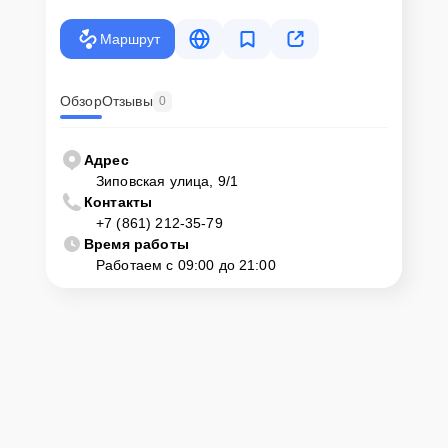
вопросам, запишут на диагностику, подскажут с вариантами
курьерской доставки или оформят выезд мастера в удобное время
Маршрут
и место.
Обзор
Отзывы
0
Адрес
Зиповская улица, 9/1
Контакты
+7 (861) 212-35-79
Время работы
Работаем с 09:00 до 21:00