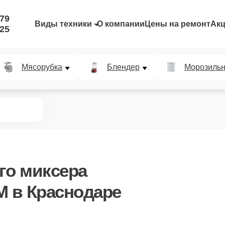
-79
Виды техники
О компании
Цены на ремонт
Ак
-25
Мясорубка
Блендер
Морозильн
го миксера
M
в Краснодаре