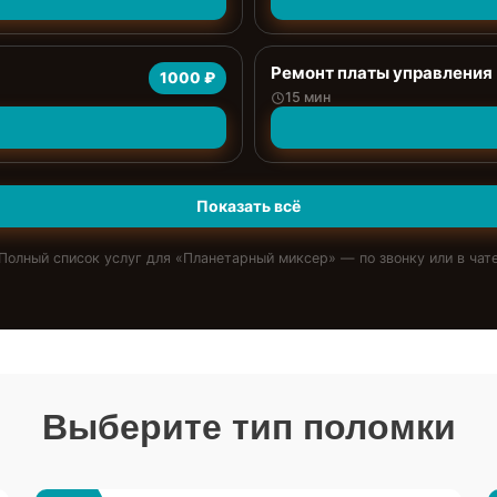
Ремонт платы управления
1000 ₽
15 мин
Показать всё
Полный список услуг для «
Планетарный миксер
» — по звонку или в чат
Выберите тип поломки