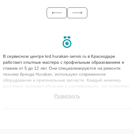
В сервисном центре krd.hurakan-servis.ru в Краснодаре
работают опытные мастера с профильным образованием и
стажем от 5 до 12 лет. Они специализируются на ремонте
техники бренда Hurakan, используют современное
оборудование и оригинальные запчасти. Каждый инженер
регулярно проходит обучение и сертификацию, что позволяет
быстро и точноdiagnostikировать поломки и восстанавливать
Развернуть
технику с сохранением гарантии до 3 лет. Наши мастера
решают сложные случаи: от замены матриц и материнских
плат до ремонта после залития и восстановления данных.
Благодаря высокой квалификации и ответственному подходу
клиенты получают быстрый, качественный ремонт и понятные
объяснения по результатам диагностики.