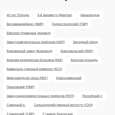
40 лет Победы
9-й километр (Девятка)
Авиагородок
Витаминкомбинат (ВМР)
Гидростроителей (ГМР)
Европея (Немецкая деревня)
Завод измерительных приборов (ЗИП)
Западный обход
Кожевенный завод (Кожзавод)
Комсомольский (КМР)
Краевая клиническая больница (ККБ)
Красная площадь
Камвольно-суконный комбинат (КСК)
Микрохирургия глаза (МХГ)
Новознаменский
Пашковский (ПМР)
Завод радиоизмерительных приборов (РИП)
Российский п
Северный п.
Сельскохозяйственный институт (СХИ)
Славянский (СМР)
Стадион Краснодар