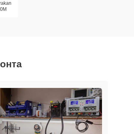
rakan
60M
монта