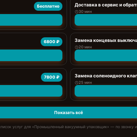
Доставка в сервис и обрат
Бесплатно
30 мин
Замена концевых выключ
6800 ₽
20 мин
Замена соленоидного кла
7800 ₽
25 мин
Показать всё
писок услуг для «
Промышленный вакуумный упаковщик
» — по звонку и