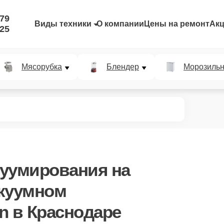
-79
Виды техники
О компании
Цены на ремонт
Ак
-25
Мясорубка
Блендер
Морозильн
куумирования
на
куумном
n в Краснодаре