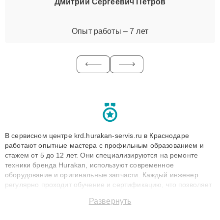
Дмитрий Сергеевич Петров
Опыт работы – 7 лет
В сервисном центре krd.hurakan-servis.ru в Краснодаре
работают опытные мастера с профильным образованием и
стажем от 5 до 12 лет. Они специализируются на ремонте
техники бренда Hurakan, используют современное
оборудование и оригинальные запчасти. Каждый инженер
регулярно проходит обучение и сертификацию, что позволяет
быстро и точноdiagnostikировать поломки и восстанавливать
Развернуть
технику с сохранением гарантии до 3 лет. Наши мастера
решают сложные случаи: от замены матриц и материнских