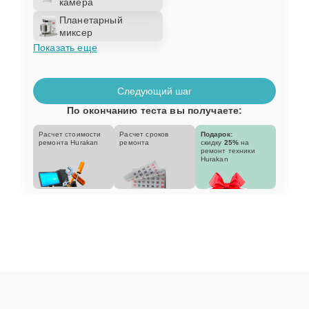
камера
Планетарный
миксер
Показать еще
Следующий шаг
По окончанию теста вы получаете:
Расчет стоимости
Расчет сроков
Подарок:
ремонта Hurakan
ремонта
скидку
25%
на
ремонт техники
Hurakan