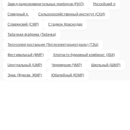
Завод радиоизмерительных приборов (РИП)
Российский п
Северный п.
Сельскохозяйственный институт (СХИ)
Славянский (СМР)
Стадион Краснодар
Табачная фабрика (Табачка)
Теплоэлектростанция (Теплоэлектроцентраль) (ТЭЦ)
Фестивальный (ФМР)
Хлопчато-бумажный комбинат (ХБК)
Центральный (ЦМР)
Черемушки (ЧМР)
Школьный (ШМР)
Энка (Жукова, ЖМР)
Юбилейный (ЮМР)