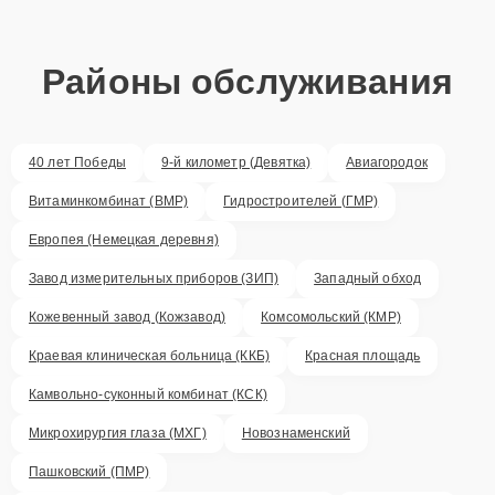
Районы обслуживания
40 лет Победы
9-й километр (Девятка)
Авиагородок
Витаминкомбинат (ВМР)
Гидростроителей (ГМР)
Европея (Немецкая деревня)
Завод измерительных приборов (ЗИП)
Западный обход
Кожевенный завод (Кожзавод)
Комсомольский (КМР)
Краевая клиническая больница (ККБ)
Красная площадь
Камвольно-суконный комбинат (КСК)
Микрохирургия глаза (МХГ)
Новознаменский
Пашковский (ПМР)