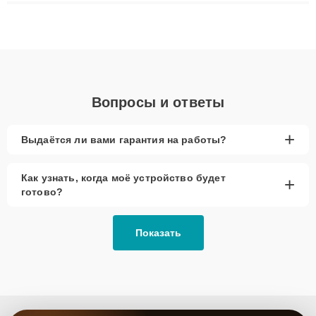
плат до ремонта после залития и восстановления данных.
Благодаря высокой квалификации и ответственному подходу
клиенты получают быстрый, качественный ремонт и понятные
объяснения по результатам диагностики.
Вопросы и ответы
+
Выдаётся ли вами гарантия на работы?
Как узнать, когда моё устройство будет
+
готово?
Показать