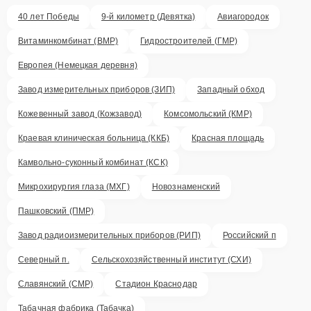
40 лет Победы
9-й километр (Девятка)
Авиагородок
Витаминкомбинат (ВМР)
Гидростроителей (ГМР)
Европея (Немецкая деревня)
Завод измерительных приборов (ЗИП)
Западный обход
Кожевенный завод (Кожзавод)
Комсомольский (КМР)
Краевая клиническая больница (ККБ)
Красная площадь
Камвольно-суконный комбинат (КСК)
Микрохирургия глаза (МХГ)
Новознаменский
Пашковский (ПМР)
Завод радиоизмерительных приборов (РИП)
Российский п
Северный п.
Сельскохозяйственный институт (СХИ)
Славянский (СМР)
Стадион Краснодар
Табачная фабрика (Табачка)