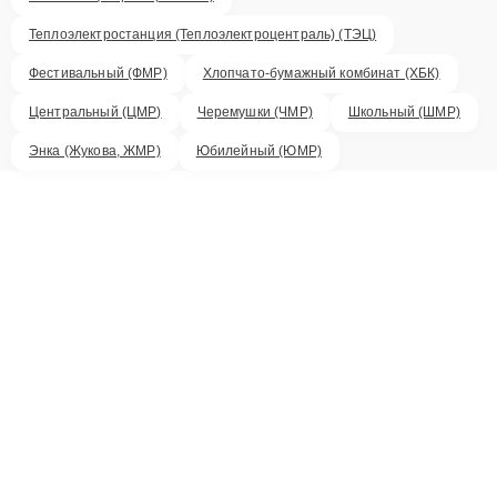
Теплоэлектростанция (Теплоэлектроцентраль) (ТЭЦ)
Фестивальный (ФМР)
Хлопчато-бумажный комбинат (ХБК)
Центральный (ЦМР)
Черемушки (ЧМР)
Школьный (ШМР)
Энка (Жукова, ЖМР)
Юбилейный (ЮМР)