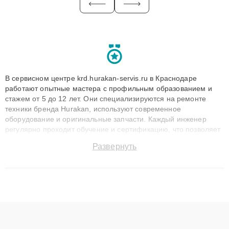
В сервисном центре krd.hurakan-servis.ru в Краснодаре
работают опытные мастера с профильным образованием и
стажем от 5 до 12 лет. Они специализируются на ремонте
техники бренда Hurakan, используют современное
оборудование и оригинальные запчасти. Каждый инженер
регулярно проходит обучение и сертификацию, что позволяет
быстро и точноdiagnostikировать поломки и восстанавливать
Развернуть
технику с сохранением гарантии до 3 лет. Наши мастера
решают сложные случаи: от замены матриц и материнских
плат до ремонта после залития и восстановления данных.
Благодаря высокой квалификации и ответственному подходу
клиенты получают быстрый, качественный ремонт и понятные
объяснения по результатам диагностики.