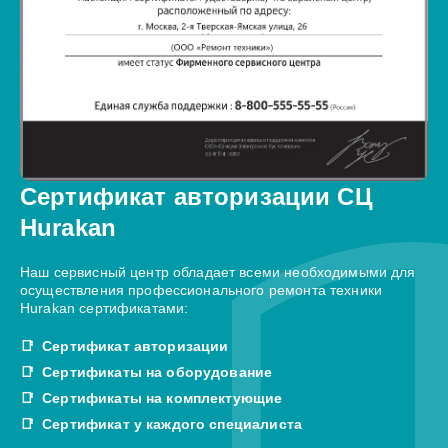
Сертификат авторизации СЦ
Hurakan
Наш сервисный центр обладает всеми необходимыми для
осуществления профессионального ремонта техники
Hurakan сертификатами:
Сертификат авторизации
Сертификаты на оборудование
Сертификаты на комплектующие
Сертификат у каждого специалиста